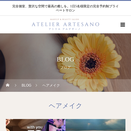
完全個室、贅沢な空間で最高の癒しを。1日5名様限定の完全予約制プライ
ベートサロン
BLOG
ブログ
BLOG
ヘアメイク
ヘアメイク