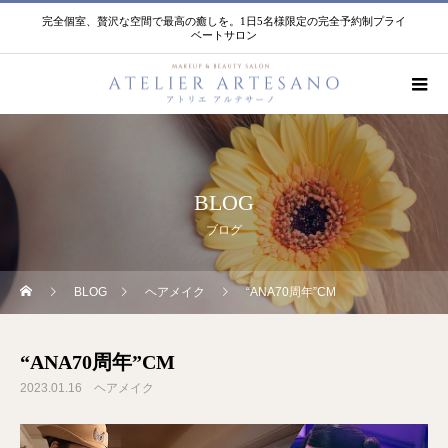
完全個室、贅沢な空間で最高の癒しを。1日5名様限定の完全予約制プライ
ベートサロン
BLOG
ブログ
BLOG
ヘアメイク
“ANA70周年”CM
“ANA70周年”CM
2023.01.16
ヘアメイク